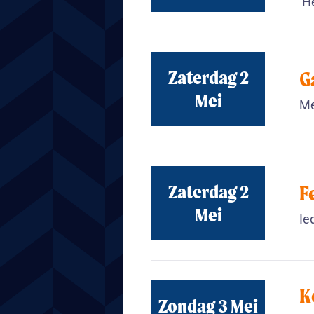
‘H
Zaterdag 2
G
Mei
Me
Zaterdag 2
F
Mei
Ie
K
Zondag 3 Mei