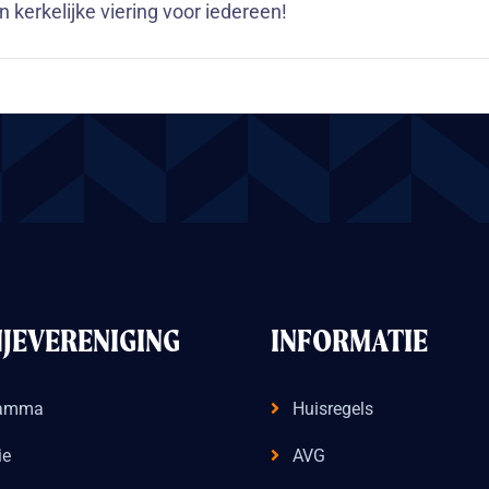
n kerkelijke viering voor iedereen!
JEVERENIGING
INFORMATIE
ramma
Huisregels
ie
AVG