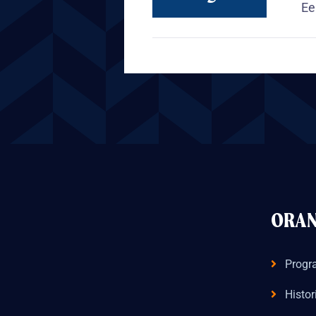
Ee
ORAN
Prog
Histor