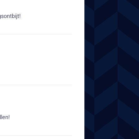
sontbijt!
llen!