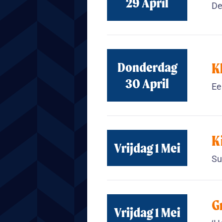
29 April
De
Donderdag
K
30 April
Ee
K
Vrijdag 1 Mei
Su
G
Vrijdag 1 Mei