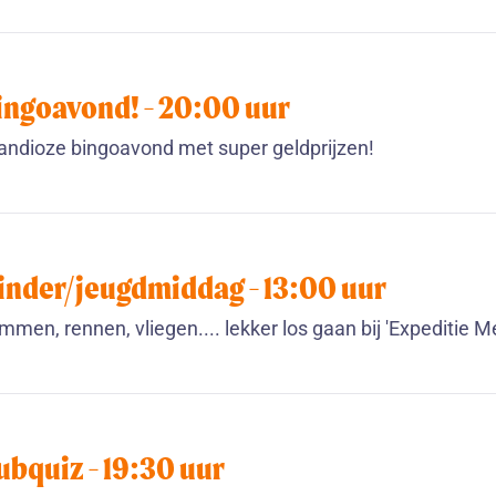
ingoavond! -
20:00
uur
andioze bingoavond met super geldprijzen!
inder/jeugdmiddag -
13:00
uur
immen, rennen, vliegen.... lekker los gaan bij 'Expeditie M
ubquiz -
19:30
uur