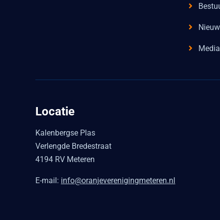
Bestu
Nieuw
Media
Locatie
Kalenbergse Plas
Verlengde Bredestraat
4194 RV Meteren
E-mail:
info@oranjeverenigingmeteren.nl