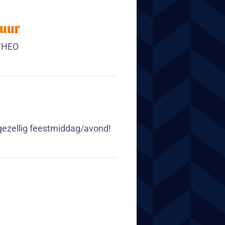
uur
 THEO
gezellig feestmiddag/avond!