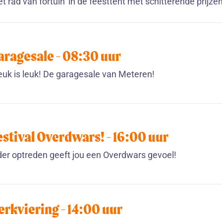
et rad van fortuin’ in de feesttent met schitterende prijze
aragesale -
08:30
uur
uk is leuk! De garagesale van Meteren!
estival Overdwars! -
16:00
uur
der optreden geeft jou een Overdwars gevoel!
erkviering -
14:00
uur