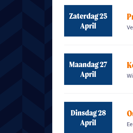
Zaterdag 25
P
April
Ve
Maandag 27
K
April
Wi
Dinsdag 28
O
April
Ee